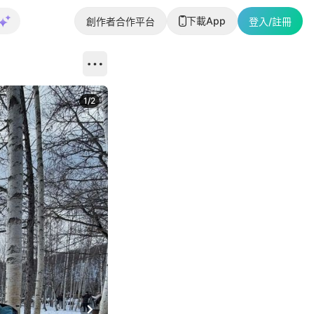
下載App
創作者合作平台
登入/註冊
1
/
2
即睇更多社