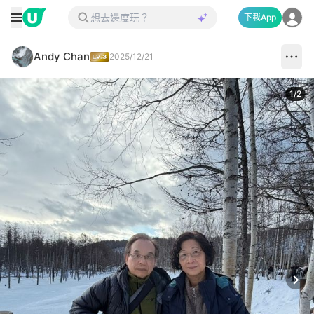
下載App
Andy Chan
2025/12/21
1
/
2
Next