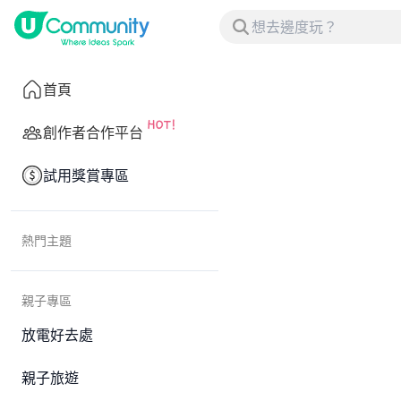
首頁
創作者合作平台
試用獎賞專區
熱門主題
親子專區
放電好去處
親子旅遊