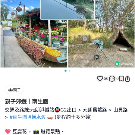
56
0
親子
親子郊遊｜南生圍
交通及路線:元朗港鐵站🚇G2出口 > 元朗舊墟路 > 山貝路
>
#南生圍
#橫水渡
🛶 (步程約十多分鐘)