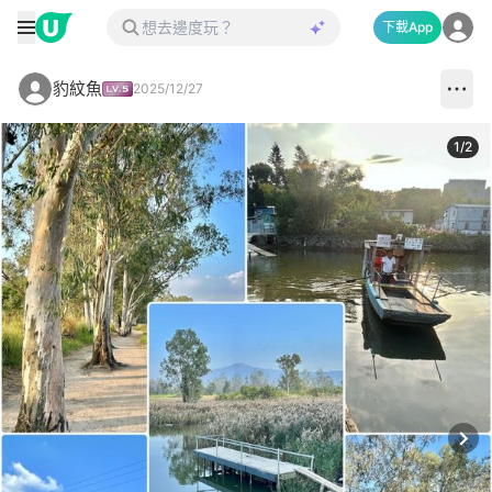
下載App
豹紋魚
2025/12/27
1
/
2
Next