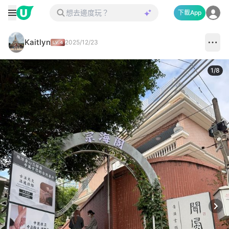
下載App
Kaitlyn
2025/12/23
1
/
8
Next