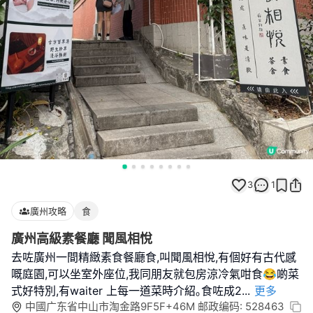
3
1
廣州攻略
食
廣州高級素餐廳 聞風相悅
去咗廣州一間精緻素食餐廳食,叫聞風相悅,有個好有古代感
嘅庭園,可以坐室外座位,我同朋友就包房涼冷氣咁食😂啲菜
式好特別,有waiter 上每一道菜時介紹｡食咗成2
...
更多
中國广东省中山市淘金路9F5F+46M 邮政编码: 528463