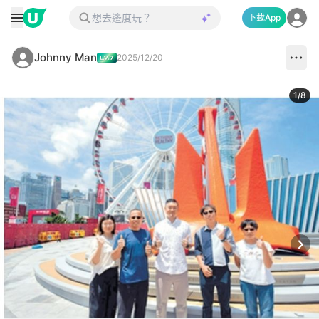
下載App
Johnny Man
2025/12/20
1
/
8
Next