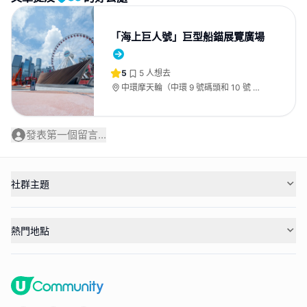
「海上巨人號」巨型船錨展覽廣場
5
5
人想去
中環摩天輪（中環 9 號碼頭和 10 號 碼
頭前方）
發表第一個留言...
社群主題
熱門地點