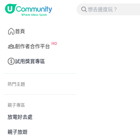
首頁
創作者合作平台
試用獎賞專區
熱門主題
親子專區
放電好去處
親子旅遊