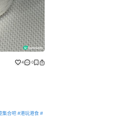
4
0
控集合吧
#港玩港食
#