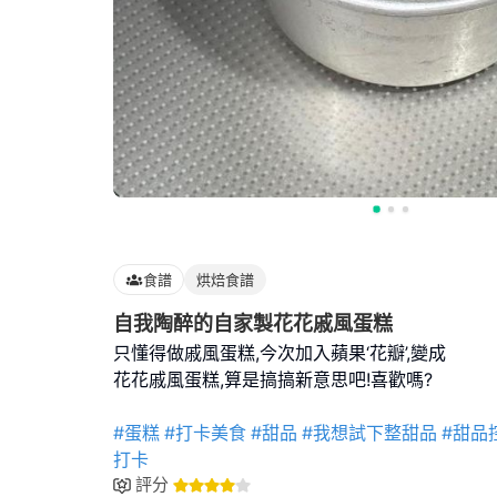
食譜
烘焙食譜
自我陶醉的自家製花花戚風蛋糕
只懂得做戚風蛋糕,今次加入蘋果‘花瓣’,變成
花花戚風蛋糕,算是搞搞新意思吧!喜歡嗎?
#蛋糕
#打卡美食
#甜品
#我想試下整甜品
#甜品
打卡
評分