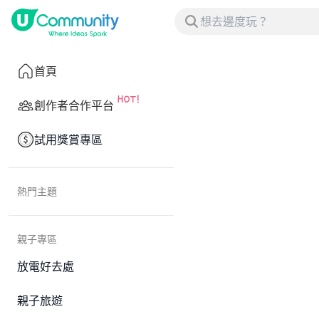
首頁
創作者合作平台
試用獎賞專區
熱門主題
親子專區
放電好去處
親子旅遊