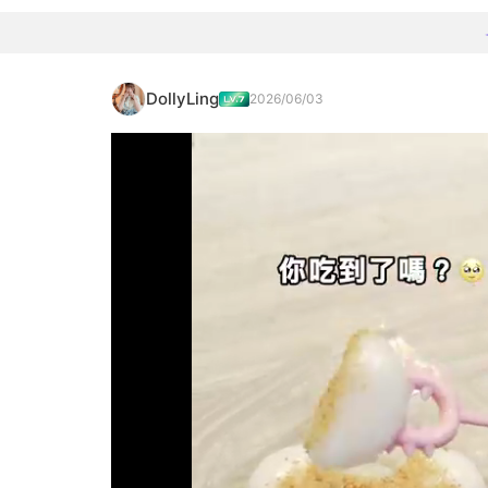
DollyLing
2026/06/03