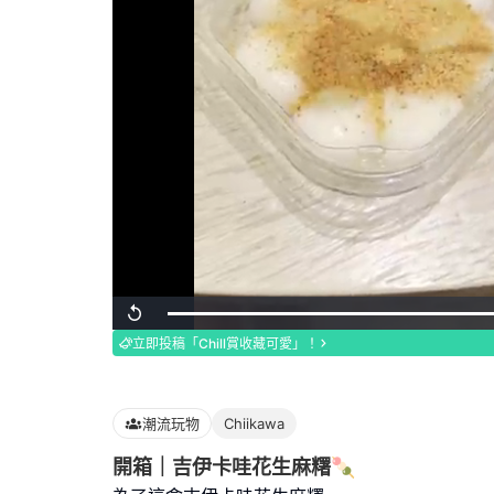
Loaded
:
Replay
100.00%
立即投稿「Chill賞收藏可愛」！
潮流玩物
Chiikawa
開箱｜吉伊卡哇花生麻糬🍡