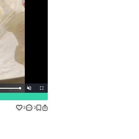
Unmute
Fullscreen
3
3