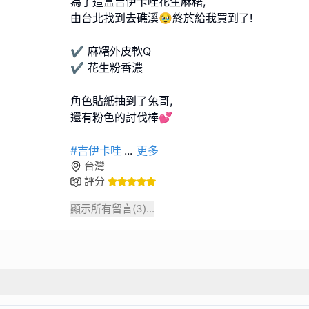
為了這盒吉伊卡哇花生麻糬,
由台北找到去礁溪🥹終於給我買到了!
✔️ 麻糬外皮軟Q
✔️ 花生粉香濃
角色貼紙抽到了兔哥,
還有粉色的討伐棒💕
#吉伊卡哇
...
更多
台灣
評分
顯示所有留言(
3
)...