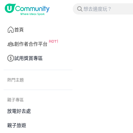
首頁
創作者合作平台
試用獎賞專區
熱門主題
親子專區
放電好去處
親子旅遊