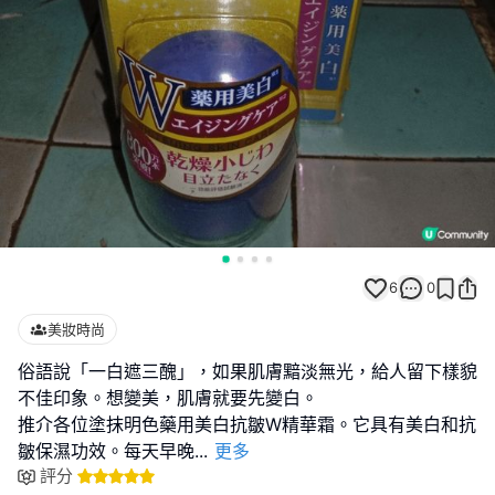
6
0
美妝時尚
俗語說「一白遮三醜」，如果肌膚黯淡無光，給人留下樣貌
不佳印象。想變美，肌膚就要先變白。
推介各位塗抹明色藥用美白抗皺W精華霜。它具有美白和抗
皺保濕功效。每天早晚
...
更多
評分