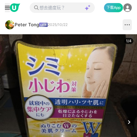
下載App
Peter Tong
2025/10/22
1
/
4
Next