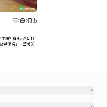
7
0
團主題打造4大奇幻打
樹旋轉滑梯」，華美閃