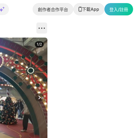
下載App
創作者合作平台
登入/註冊
1
/
2
即睇更多社
Next slide
返回帖文