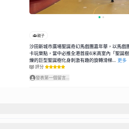
親子
沙田新城市廣場聖誕奇幻馬戲團嘉年華，以馬戲
卡玩樂點，當中必推全港首座6米高室內「聖誕
爍的巨型聖誕樹化身刺激有趣的旋轉滑梯
...
更多
評分
發表第一個留言...