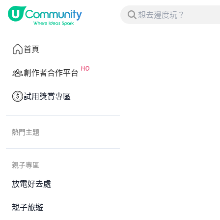
首頁
創作者合作平台
試用獎賞專區
熱門主題
親子專區
放電好去處
親子旅遊