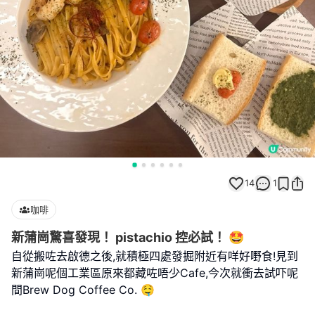
14
1
咖啡
新蒲崗驚喜發現！ pistachio 控必試！ 🤩
自從搬咗去啟德之後,就積極四處發掘附近有咩好嘢食!見到
新蒲崗呢個工業區原來都藏咗唔少Cafe,今次就衝去試吓呢
間Brew Dog Coffee Co. 🤤