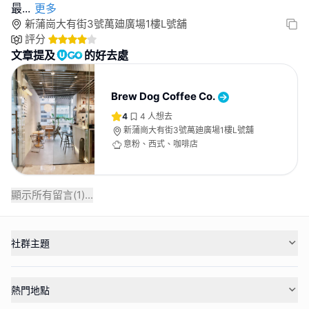
最
...
更多
新蒲崗大有街3號萬廸廣場1樓L號舖
評分
文章提及
的好去處
Brew Dog Coffee Co.
4
4
人想去
新蒲崗大有街3號萬廸廣場1樓L號舖
意粉、西式、咖啡店
顯示所有留言(
1
)...
社群主題
熱門地點