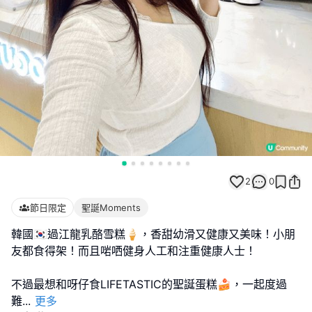
2
0
節日限定
聖誕Moments
韓國🇰🇷過江龍乳酪雪糕🍦，香甜幼滑又健康又美味！小朋
友都食得架！而且啱哂健身人工和注重健康人士！
不過最想和呀仔食LIFETASTIC的聖誕蛋糕🍰，一起度過
難
...
更多