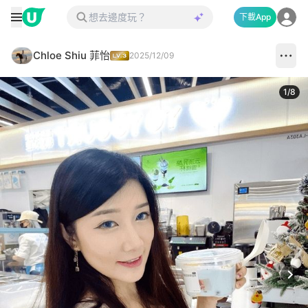
下載App
Chloe Shiu 菲怡
2025/12/09
1
/
8
Next