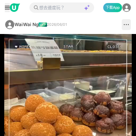
下載App
WaiWai Ng
2026/06/01