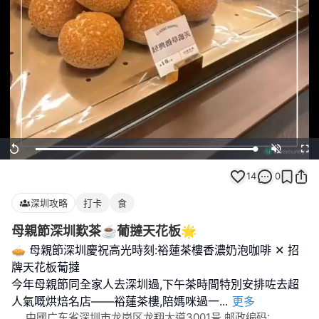
Loaded
:
Replay
Unmute
Full
100.00%
14
0
深圳攻略
打卡
食
母親節深圳歎茶☕️葡撻天花板🌟
🥧 母親節深圳慶祝高光時刻:裕蓮茶樓香濃奶泡咖啡 ✕ 招
牌天花板葡撻
今年母親節同全家人去深圳過,下午茶時間特別安排咗去超
人氣嘅烘焙名店——裕蓮茶樓,陪媽咪過一
...
更多
中國广东省深圳市龙岗区龙翔大道3001号 邮政编码: