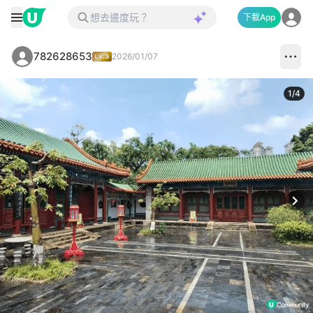
下載App
782628653
2026/01/07
1
/
4
Next