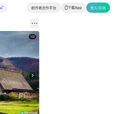
下載App
創作者合作平台
登入/註冊
1
/
2
即睇更多社
Next slide
返回帖文