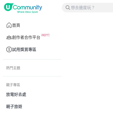
首頁
創作者合作平台
試用獎賞專區
熱門主題
親子專區
放電好去處
親子旅遊