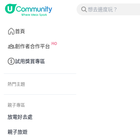
首頁
創作者合作平台
試用獎賞專區
熱門主題
親子專區
放電好去處
親子旅遊