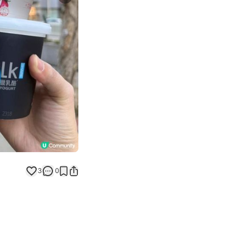
Next slide
3
0