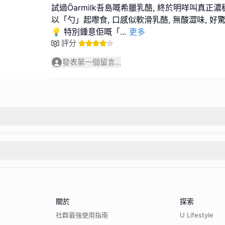
試過Öarmilk吾島嘅希臘乳酪, 終於明咩叫真
以「勺」起嚟食, 口感似軟滑乳酪, 無酸澀味, 好
💡 特別鍾意佢嘅「
...
更多
評分
發表第一個留言...
關於
探索
社群最強使用指南
U Lifestyle