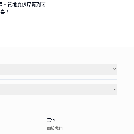
正濃稠。質地真係厚實到可
驚喜！
其他
關於我們