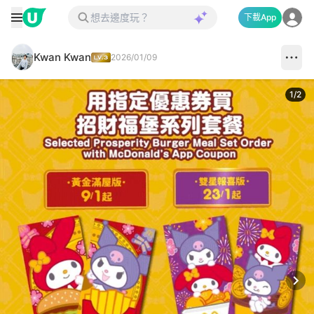
下載App
Kwan Kwan
2026/01/09
1
/
2
Next