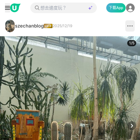
下載App
szechanblog
2025/12/19
1
/
5
Next