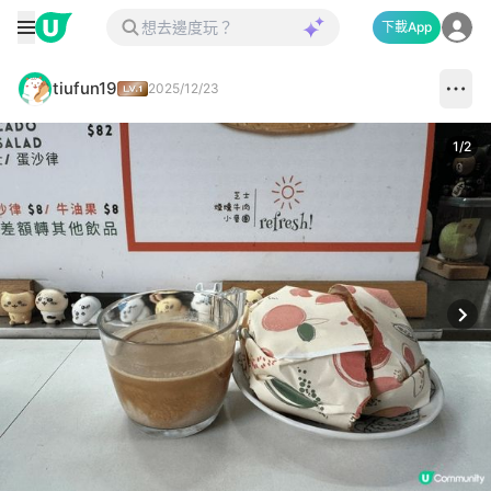
下載App
tiufun19
2025/12/23
1
/
2
Next