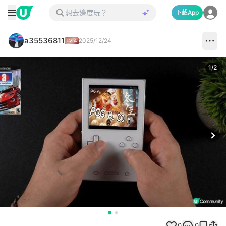
下載App
a35536811
2025/12/24
1
/
2
Next
0
0