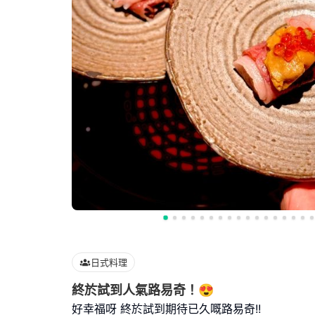
日式料理
終於試到人氣路易奇！😍
好幸福呀 終於試到期待已久嘅路易奇!!