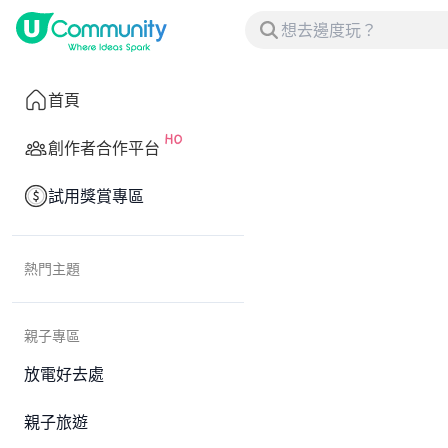
首頁
創作者合作平台
試用獎賞專區
熱門主題
親子專區
放電好去處
親子旅遊