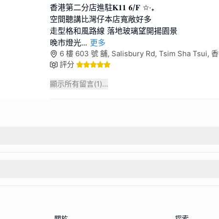
香港第二分店進駐𝐊𝟏𝟏 𝟔/𝐅 ✩‧₊
空間聽講比灣仔本店寬敞好多
走型格和風路線 落地玻璃望開揚園景
晚市燈光
...
更多
6 樓 603 號 舖, Salisbury Rd, Tsim Sha Tsui, 
評分
顯示所有留言(
1
)...
關於
探索