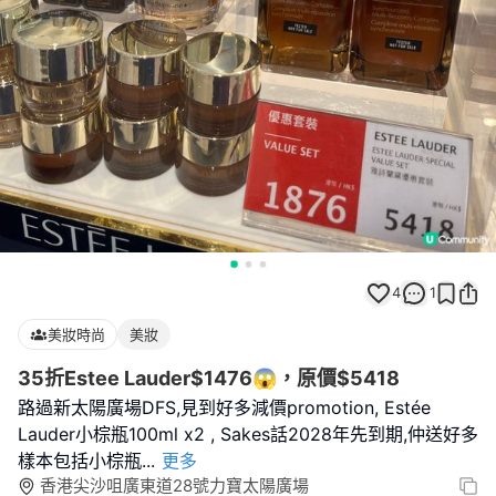
4
1
美妝時尚
美妝
35折Estee Lauder$1476😱，原價$5418
路過新太陽廣場DFS,見到好多減價promotion, Estée
Lauder小棕瓶100ml x2 , Sakes話2028年先到期,仲送好多
樣本包括小棕瓶
...
更多
香港尖沙咀廣東道28號力寶太陽廣場