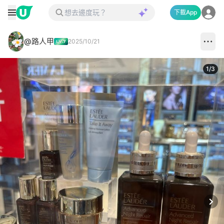
下載App
@路人甲
2025/10/21
1
/
3
Next