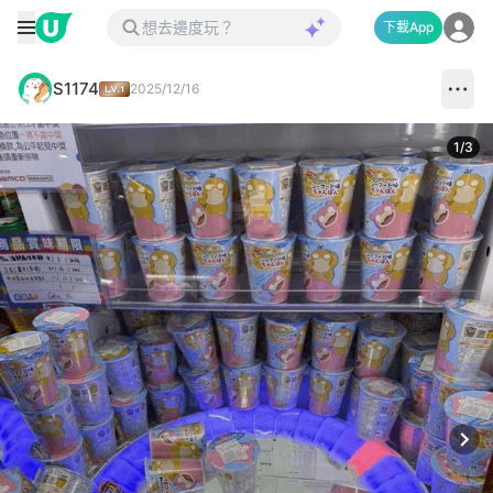
下載App
S1174
2025/12/16
1
/
3
Next