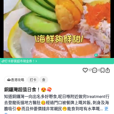
Loaded
:
Unmute
100.00%
打卡即賞超市現金券！
17
0
香港攻略
打卡
食
銅鑼灣超值日食！😍🍣
知道銅鑼灣一向出名多好嘢食,呢日喺附近做完treatment行
去登龍街搵地方醫肚😋經過門口被餐牌上嘅丼飯､刺身及海
膽吸引😍而且仲要價錢非常親民🤭能食到咁有水準嘅
...
更