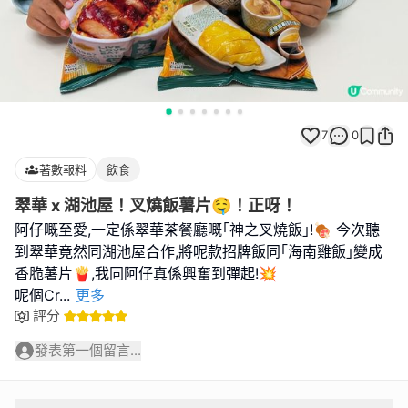
7
0
著數報料
飲食
翠華 x 湖池屋！叉燒飯薯片🤤！正呀！
阿仔嘅至愛,一定係翠華茶餐廳嘅｢神之叉燒飯｣!🍖 今次聽
到翠華竟然同湖池屋合作,將呢款招牌飯同｢海南雞飯｣變成
香脆薯片🍟,我同阿仔真係興奮到彈起!💥
呢個Cr
...
更多
評分
發表第一個留言...