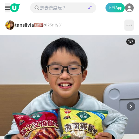
下載App
tansilvia
2025/12/31
1
/
7
Next