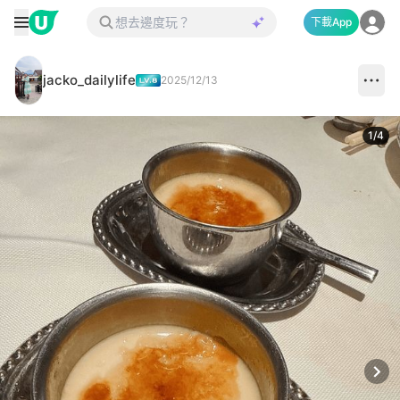
下載App
jacko_dailylife
2025/12/13
1
/
4
Next