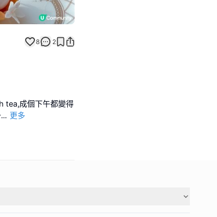
8
2
igh tea,成個下午都變得
一
...
更多