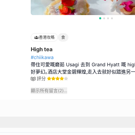
香港攻略
食
High tea
#chiikawa
帶住可愛嘅磨茹 Usagi 去到 Grand Hyatt 嘅 h
好夢幻｡酒店大堂金碧輝煌,走入去就好似踏進另
評分
顯示所有留言(
2
)...