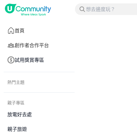
首頁
創作者合作平台
試用獎賞專區
熱門主題
親子專區
放電好去處
親子旅遊