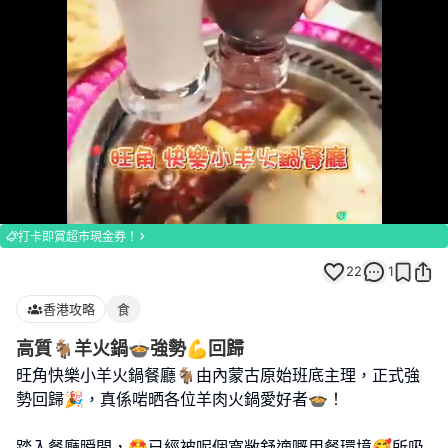
Loaded
:
Unmute
92.31%
打卡即賞超市現金券！
22
1
香港攻略
食
高質🐐羊火鍋🍲強勢💪回歸
旺角快樂小羊火鍋餐廳🐐由內蒙古原始班底主理，正式強
勢回歸🎉，真係啱晒各位羊肉火鍋愛好者🍲！
踏入餐廳瞬間，🤩已經被呢個寬敞舒適嘅用餐環境🥰所吸