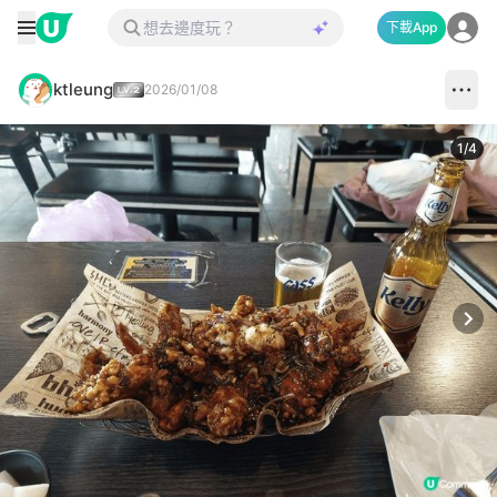
下載App
ktleung
2026/01/08
1
/
4
Next