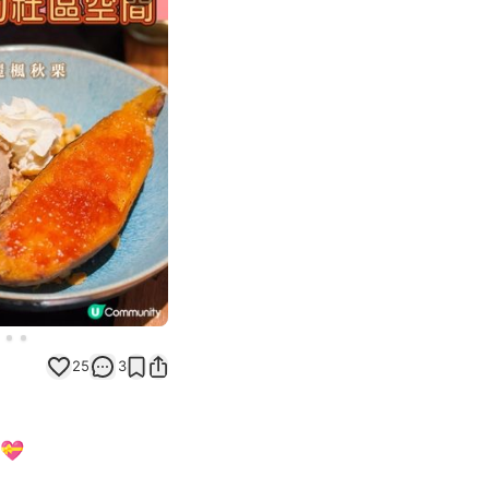
Next slide
25
3
💝