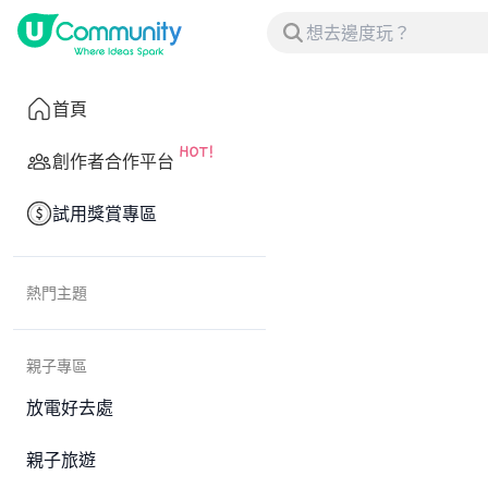
首頁
創作者合作平台
試用獎賞專區
熱門主題
親子專區
放電好去處
親子旅遊