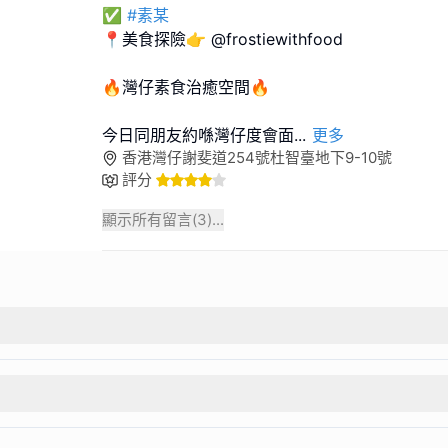
✅
#素某
📍美食探險👉 @frostiewithfood
🔥灣仔素食治癒空間🔥
今日同朋友約喺灣仔度會面
...
更多
香港灣仔謝斐道254號杜智臺地下9-10號
評分
顯示所有留言(
3
)...