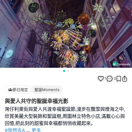
1
0
節日限定
聖誕Moments
與愛人共守的聖誕幸福光影
灣仔利東街與愛人共渡幸福聖誕節,漫步在飄雪與燈海之中,
欣賞美麗大型裝飾和聖誕樹,周圍林立特色小店,滿載心心與
#我想去A
...
更多