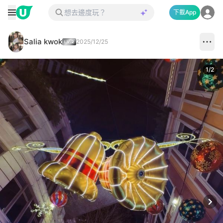
下載App
Salia kwok
2025/12/25
1
/
2
Next