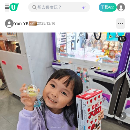
下載App
Yen YK
2025/12/16
1
/
3
Next