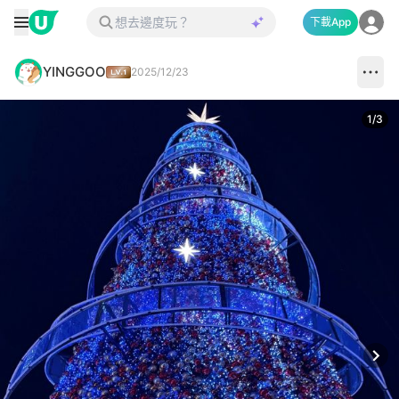
下載App
YINGGOO
2025/12/23
1
/
3
Next