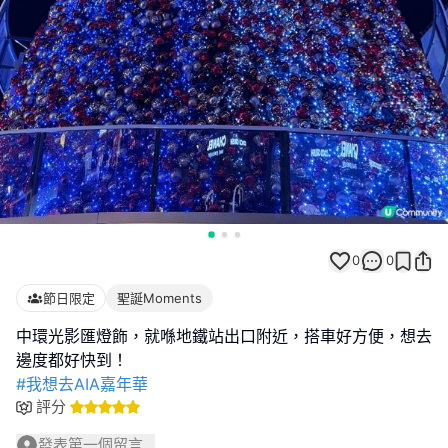
0
0
節日限定
聖誕Moments
中環光影匯燈飾，就喺地鐵站出口附近，搭車好方便，想去
#我想去AIA嘉年華
評分
發表第一個留言...