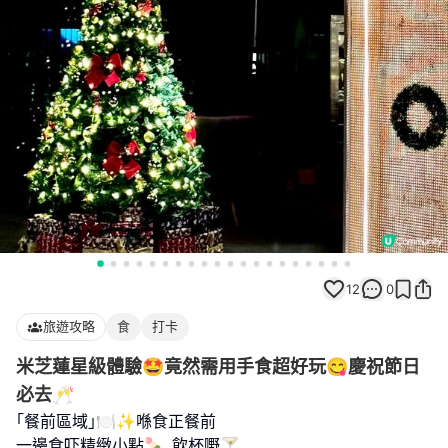
12
0
旅遊攻略
食
打卡
米芝蓮星級體驗🤩竟然需用手食超好玩😋慶祝節日
必去🥂
｢餐前區域｣🍽️✨喺食正餐前
一邊食吓精緻小點🍡､飲杯嘢🍸