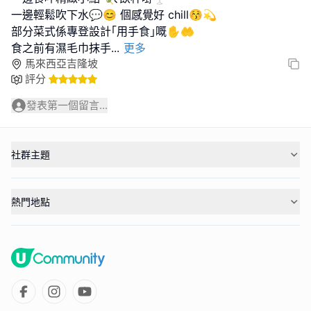
一邊輕鬆吹下水💬😊 個感覺好 chill😚💫
部分菜式係專登設計｢用手食｣嘅✋🤲
食之前有濕毛巾抹手
...
更多
馬來西亞吉隆坡
評分
發表第一個留言...
社群主題
熱門地點