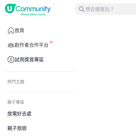
首頁
創作者合作平台
試用獎賞專區
熱門主題
親子專區
放電好去處
親子旅遊