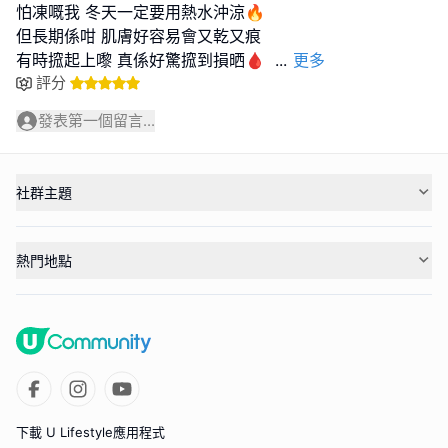
怕凍嘅我 冬天一定要用熱水沖涼🔥
但長期係咁 肌膚好容易會又乾又痕
有時搲起上嚟 真係好驚搲到損晒🩸
...
更多
評分
發表第一個留言...
社群主題
熱門地點
下載 U Lifestyle應用程式