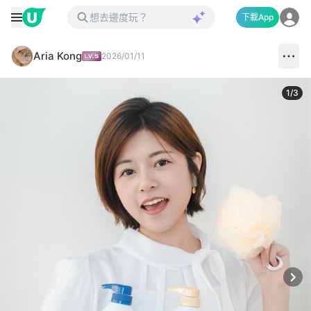
下載App
Aria Kong
2026/01/11
1
/
3
Next