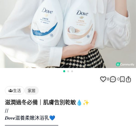
8
0
生活
家居
滋潤過冬必備｜肌膚告別乾敏💧✨
//
𝑫𝒐𝒗𝒆滋養柔嫩沐浴乳💙
———————————