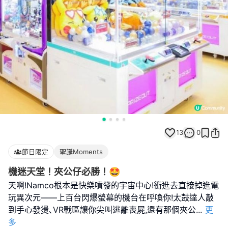
13
0
節日限定
聖誕Moments
機迷天堂！夾公仔必勝！🤩
天啊!Namco根本是快樂噴發的宇宙中心!衝進去直接掉進電
玩異次元——上百台閃爆螢幕的機台在呼喚你!太鼓達人敲
到手心發燙､VR戰區讓你尖叫逃離喪屍,還有那個夾公
...
更
多