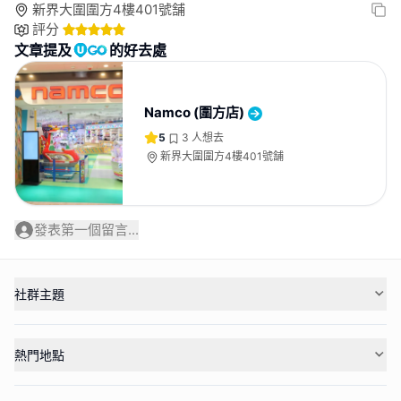
新界大圍圍方4樓401號舗
評分
文章提及
的好去處
Namco (圍方店)
5
3
人想去
新界大圍圍方4樓401號舗
發表第一個留言...
社群主題
熱門地點