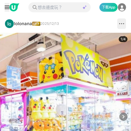
下載App
lolonana
2025/12/13
1
/
4
Next