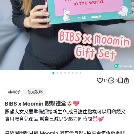
14
0
親子
育兒攻略
BIBS x Moomin 靚靚禮盒👶🏻💖
照顧大女又要準備迎接新生命,成日諗住點樣可以用啲靚又
實用嘅育兒產品,幫自己減少少壓力同時間⏰💕
最近周圍都見到 Moomin 嘅可愛身影~原來今年係佢哋嘅