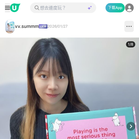
下載App
vv.summm
2026/01/27
1
/
8
Next