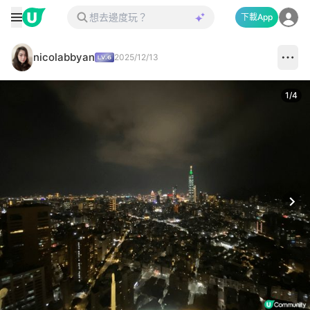
下載App
nicolabbyan
2025/12/13
1
/
4
Next