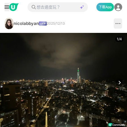
下載App
nicolabbyan
2025/12/13
1
/
4
Next