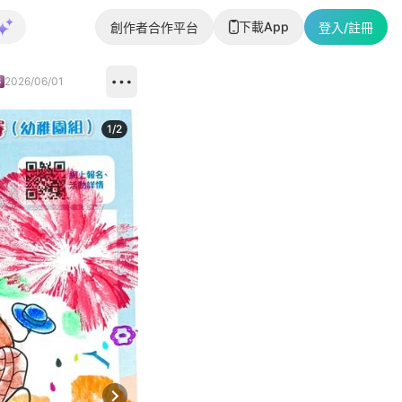
下載App
創作者合作平台
登入/註冊
2026/06/01
1
/
2
即睇更多社