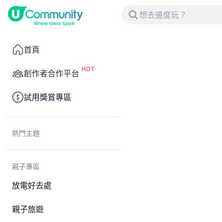
首頁
創作者合作平台
試用獎賞專區
熱門主題
親子專區
放電好去處
親子旅遊