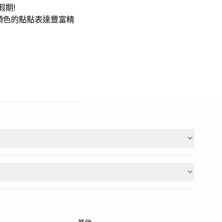
假期!
顏色的點點表達豐富精