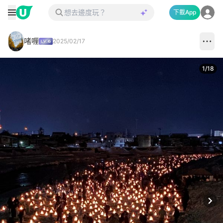
下載App
啫喱
2025/02/17
1
/
18
Next