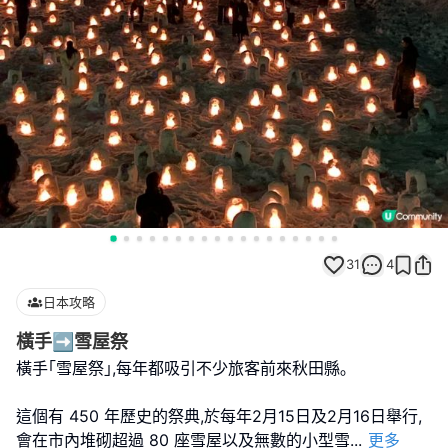
31
4
日本攻略
橫手➡️雪屋祭
橫手｢雪屋祭｣,每年都吸引不少旅客前來秋田縣｡
這個有 450 年歷史的祭典,於每年2月15日及2月16日舉行,
會在市內堆砌超過 80 座雪屋以及無數的小型雪
...
更多