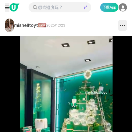
下載App
mishelltoyt
2025/12/23