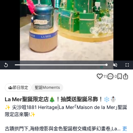
Loaded
:
Replay
Unmute
Full
100.00%
11
0
節日限定
聖誕Moments
La Mer聖誕限定店🎄！抽獎送聖誕吊飾！❄️☃️
✨ 尖沙咀1881 Heritage|La Mer｢Maison de la Mer｣聖誕
限定店來襲!✨
古蹟拱門下,海綠燈影與金色聖誕樹交織成夢幻畫卷,La
...
更