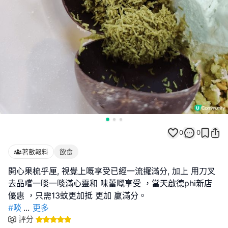
0
0
著數報料
飲食
開心果梳乎厘, 視覺上嘅享受已經一流攞滿分, 加上 用刀叉
去品嚐一啖一啖滿心靈和 味蕾嘅享受 ，當天啟德phi新店
#啖
...
更多
評分