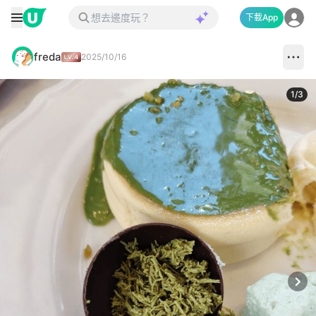
下載App
freda
2025/10/16
1
/
3
Next