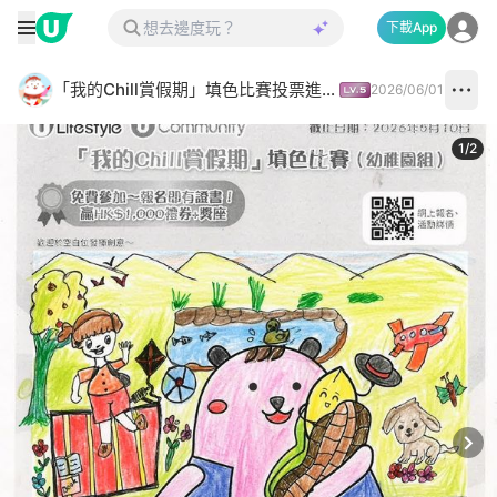
下載App
「我的Chill賞假期」填色比賽投票進行中✅
2026/06/01
1
/
2
Next