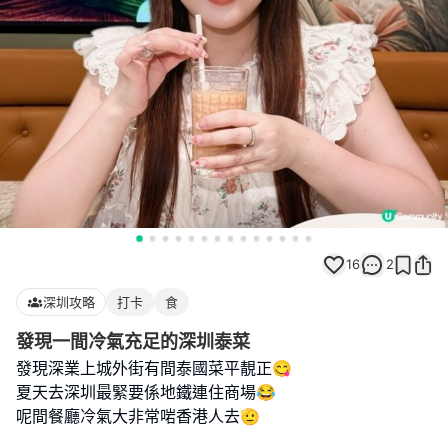
16
2
深圳攻略
打卡
食
發現一間冷氣充足的深圳泰菜
發現深業上城外街有間泰國菜平靚正😋
夏天去深圳最緊要係地鐵連住商場😂
呢間餐廳冷氣大非常啱香港人去🫡