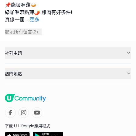
📌綠咖喱雞🍛
綠咖喱帶點辣🌶️ 雞肉有好多件!
真係一個
...
更多
顯示所有留言(
2
)...
社群主題
熱門地點
下載 U Lifestyle應用程式