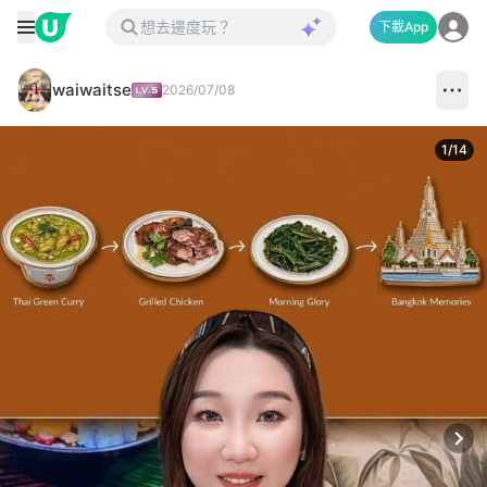
下載App
waiwaitse
2026/07/08
1
/
14
Next