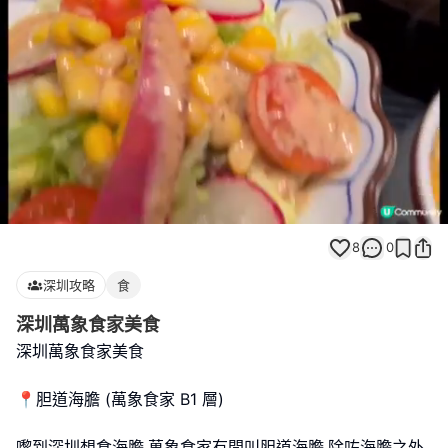
Loaded
:
Unmute
100.00%
8
0
深圳攻略
食
深圳萬象食家美食
深圳萬象食家美食
📍胆道海膽 (萬象食家 B1 層)
嚟到深圳想食海膽,萬象食家有間叫胆道海膽,除咗海膽之外,