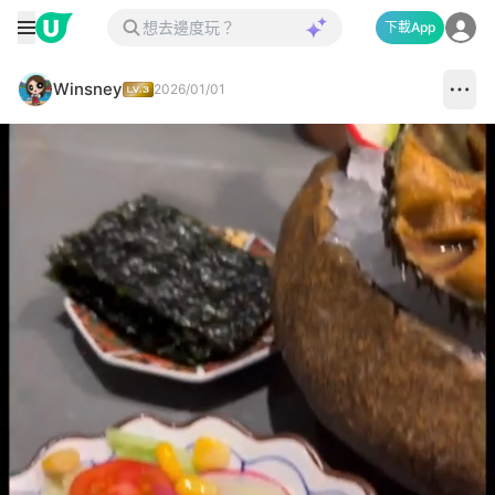
下載App
Winsney
2026/01/01