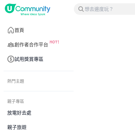
首頁
創作者合作平台
試用獎賞專區
熱門主題
親子專區
放電好去處
親子旅遊