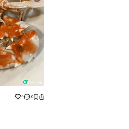
Next slide
0
0