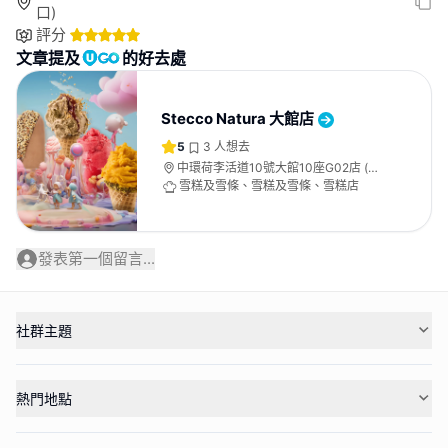
口)
評分
文章提及
的好去處
Stecco Natura 大館店
5
3
人想去
中環荷李活道10號大館10座G02店 (法
院庭近亞畢諾道入口)
雪糕及雪條、雪糕及雪條、雪糕店
發表第一個留言...
社群主題
熱門地點