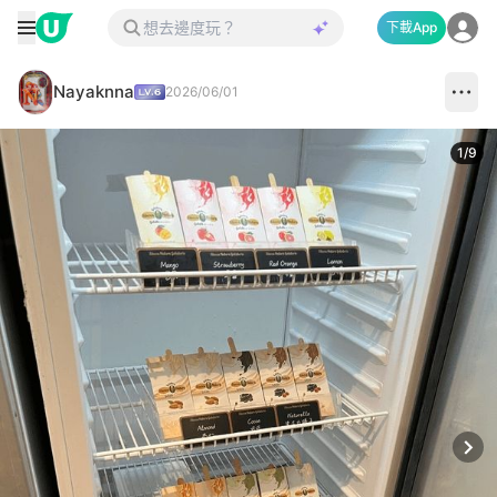
下載App
Nayaknna
2026/06/01
1
/
9
Next