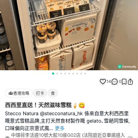
14
0
香港攻略
打卡
食
西西里直送！天然滋味雪糕🍦😋
Stecco Natura @stecconatura_hk 係來自意大利西西里
嘅意式雪糕品牌,主打天然食材製作嘅 gelato､雪葩同雪條,
口味偏向正宗意式風
...
更多
中環荷李活道10號大館10座G02店 (法院庭近亞畢諾道入